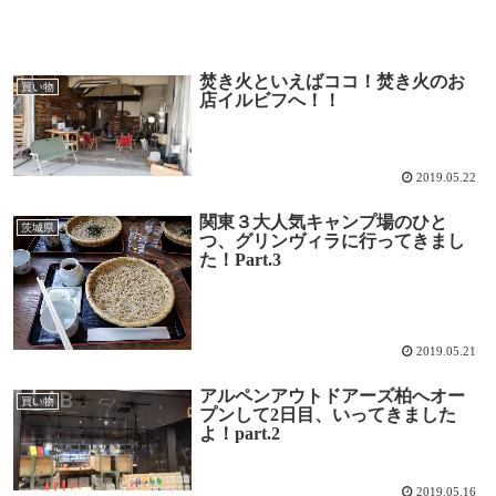
焚き火といえばココ！焚き火のお
買い物
店イルビフへ！！
2019.05.22
関東３大人気キャンプ場のひと
茨城県
つ、グリンヴィラに行ってきまし
た！Part.3
2019.05.21
アルペンアウトドアーズ柏へオー
買い物
プンして2日目、いってきました
よ！part.2
2019.05.16