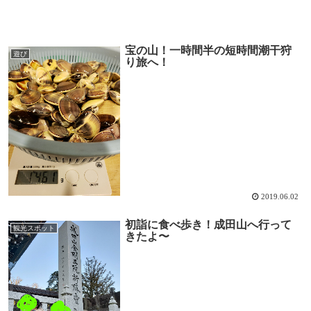
宝の山！一時間半の短時間潮干狩
遊び
り旅へ！
2019.06.02
初詣に食べ歩き！成田山へ行って
観光スポット
きたよ〜