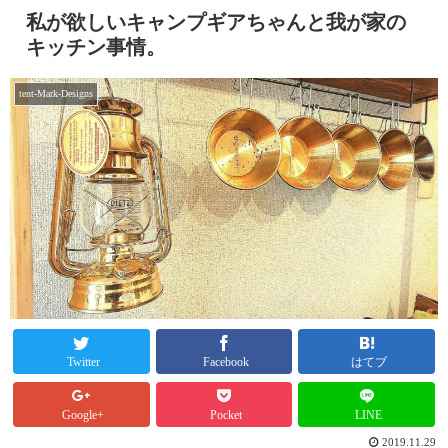
私が欲しいキャンプギアちゃんと我が家の
キッチン事情。
tent-Mark-Designs
Twitter
Facebook
はてブ
Google+
Pocket
LINE
2019.11.29