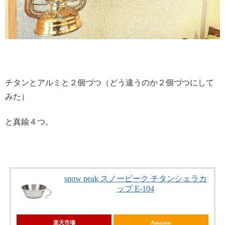
チタンとアルミと２個づつ（どう違うのか２個づつにして
みた）
と真鍮４つ。
snow peak スノーピーク チタンシェラカ
ップ E-104
楽天市場
Amazon