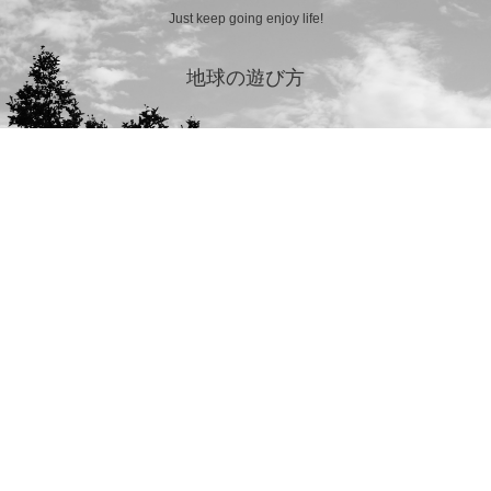
Just keep going enjoy life!
地球の遊び方