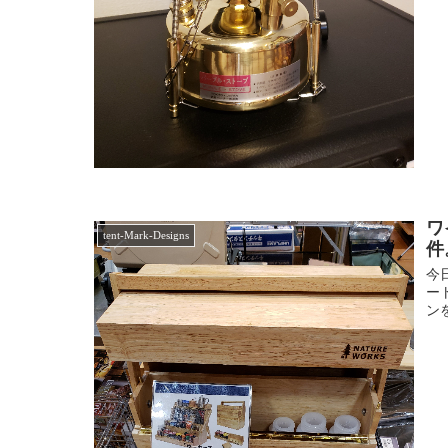
ワ
tent-Mark-Designs
件
今
ー
ン