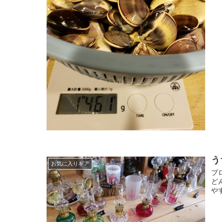
う
お気に入りギア
ブ
ど
や