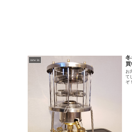
冬
new in
買
お
て
ぞ