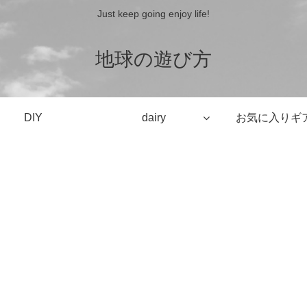
Just keep going enjoy life!
地球の遊び方
DIY
dairy
お気に入りギ