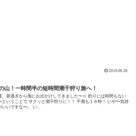
2019.06.28
の山！一時間半の短時間潮干狩り旅へ！
週、昼過ぎから海にお出かけしてきました〜☆ 釣りには時間もない
〜ということで サクッと潮干狩りに！！ 干潮も１６時！ いや〜気持
がいいですな〜。 い...