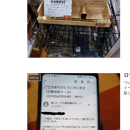
ロ
new in
つ
ト
欲