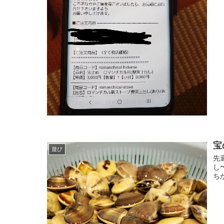
宝
遊び
先
し
ち