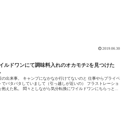
2019.06.30
イルドワンにて調味料入れのオカモチ2を見つけた
。
日の出来事。 キャンプになかなか行けてないのと 仕事やらプライベ
トでバタバタしていまして（引っ越しが近いの） フラストレーショ
を抱えた私。 悶々としながら気分転換にワイルドワンにちらっと...