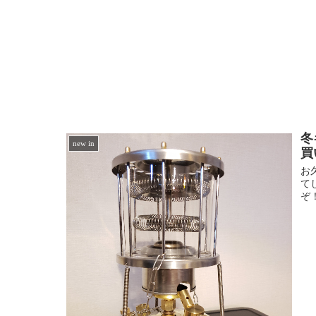
冬
new in
買
お
て
ぞ