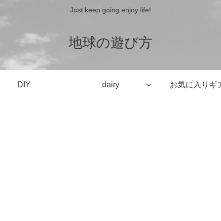
Just keep going enjoy life!
地球の遊び方
DIY
dairy
お気に入りギ