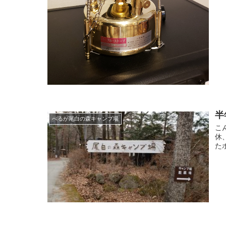
半
べるが尾白の森キャンプ場
こ
休
た