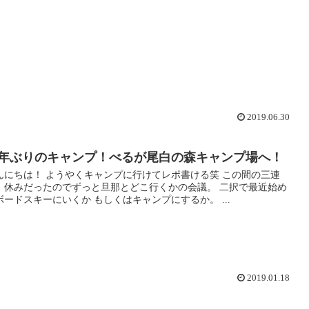
2019.06.30
年ぶりのキャンプ！べるが尾白の森キャンプ場へ！
んにちは！ ようやくキャンプに行けてレポ書ける笑 この間の三連
、休みだったのでずっと旦那とどこ行くかの会議。 二択で最近始め
ボードスキーにいくか もしくはキャンプにするか。 ...
2019.01.18