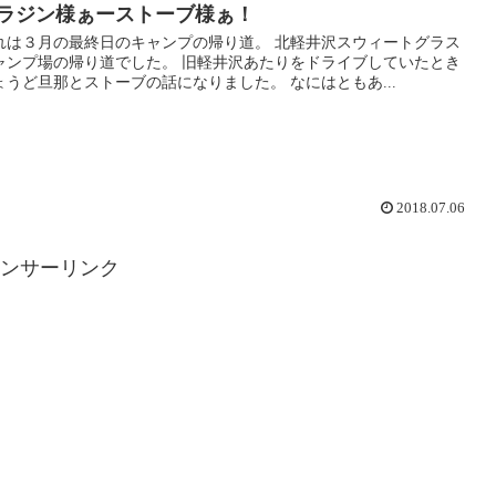
ラジン様ぁーストーブ様ぁ！
れは３月の最終日のキャンプの帰り道。 北軽井沢スウィートグラス
ャンプ場の帰り道でした。 旧軽井沢あたりをドライブしていたとき
ょうど旦那とストーブの話になりました。 なにはともあ...
2018.07.06
ンサーリンク