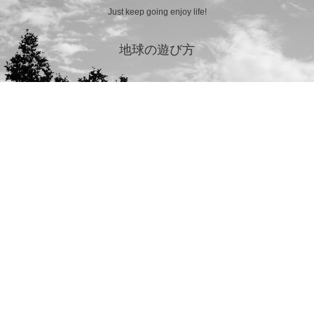
Just keep going enjoy life!
地球の遊び方