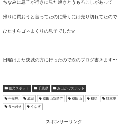
ちなみに息子が行きに見た焼きとうもろこしがあって
帰りに買おうと言ってたのに帰りには売り切れてたので
ひたすらゴネまくりの息子でしたw
日曜はまた茨城の方に行ったので次のブログ書きます〜
観光スポット
千葉県
お出かけスポット
千葉県
成田
成田山新勝寺
成田山
初詣
駐車場
食べ歩き
うなぎ
スポンサーリンク