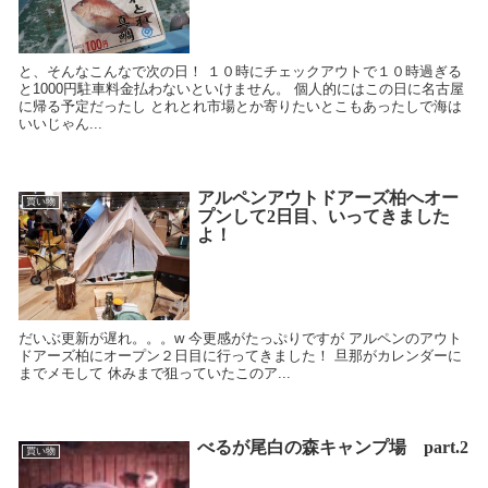
と、そんなこんなで次の日！ １０時にチェックアウトで１０時過ぎる
と1000円駐車料金払わないといけません。 個人的にはこの日に名古屋
に帰る予定だったし とれとれ市場とか寄りたいとこもあったしで海は
いいじゃん...
アルペンアウトドアーズ柏へオー
買い物
プンして2日目、いってきました
よ！
だいぶ更新が遅れ。。。w 今更感がたっぷりですが アルペンのアウト
ドアーズ柏にオープン２日目に行ってきました！ 旦那がカレンダーに
までメモして 休みまで狙っていたこのア...
べるが尾白の森キャンプ場 part.2
買い物