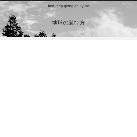
Just keep going enjoy life!
地球の遊び方