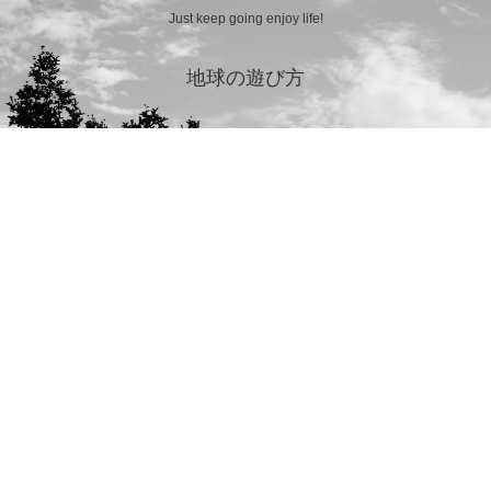
Just keep going enjoy life!
地球の遊び方