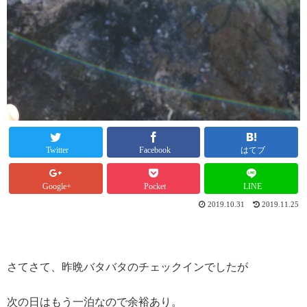
Twitter
Facebook
はてブ
Google+
Pocket
LINE
2019.10.31
2019.11.25
さてさて、昨晩バタバタのチェックインでしたが
次の日はもう一泊なので余裕あり。