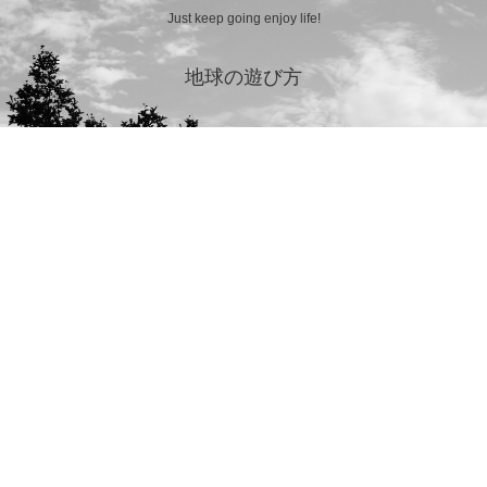
Just keep going enjoy life!
地球の遊び方