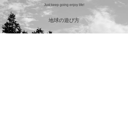
Just keep going enjoy life!
地球の遊び方