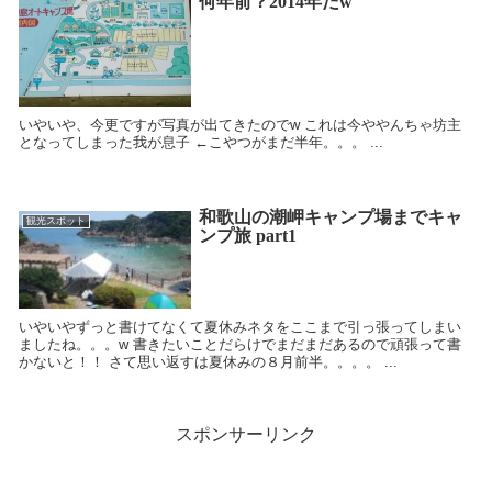
何年前？2014年だw
いやいや、今更ですが写真が出てきたのでw これは今ややんちゃ坊主
となってしまった我が息子 ←こやつがまだ半年。。。 ...
和歌山の潮岬キャンプ場までキャ
観光スポット
ンプ旅 part1
いやいやずっと書けてなくて夏休みネタをここまで引っ張ってしまい
ましたね。。。w 書きたいことだらけでまだまだあるので頑張って書
かないと！！ さて思い返すは夏休みの８月前半。。。。 ...
スポンサーリンク