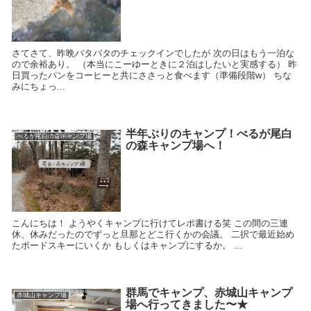
さてさて、昨晩バタバタのチェックインでしたが 次の日はもう一泊な
ので余裕あり。 （本当にこーゆーときに２泊はしたいと実感する） 昨
日買ったパンをコーヒーと共にささっと食べます（準備段階w） ちな
みにちょっ...
半年ぶりのキャンプ！べるが尾白
べるが尾白の森キャンプ場
の森キャンプ場へ！
こんにちは！ ようやくキャンプに行けてレポ書ける笑 この間の三連
休、休みだったのでずっと旦那とどこ行くかの会議。 二択で最近始め
たボードスキーにいくか もしくはキャンプにするか。 ...
群馬でキャンプ、赤城山キャンプ
赤城山キャンプ場
場へ行ってきました〜★