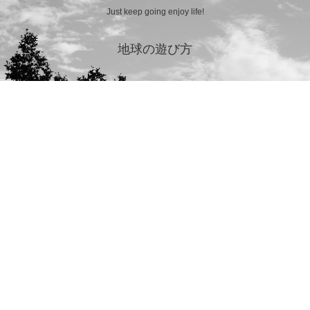
Just keep going enjoy life!
地球の遊び方