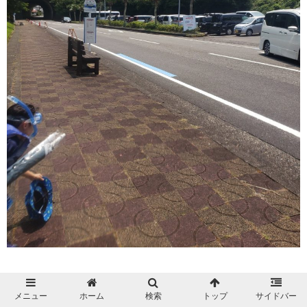
メニュー
ホーム
検索
トップ
サイドバー
待ちきれない人が左端にwもうシュノーケル準備万端。