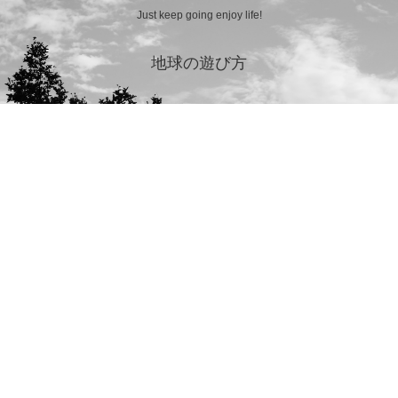
Just keep going enjoy life!
地球の遊び方