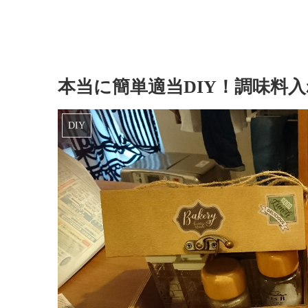
本当に簡単適当DIY！調味料
DIY