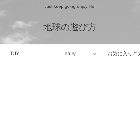
Just keep going enjoy life!
地球の遊び方
DIY
dairy
お気に入りギ