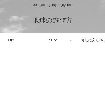
Just keep going enjoy life!
地球の遊び方
DIY
dairy
お気に入りギ