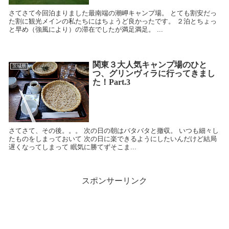
さてさて今回泊まりました最南端の潮岬キャンプ場。 とても割安だっ
た割に観光メインの私たちにはちょうど良かったです。 ２泊とちょっ
と早め（強風により）の滞在でしたが満足満足。 ...
関東３大人気キャンプ場のひと
茨城県
つ、グリンヴィラに行ってきまし
た！Part.3
さてさて、その後。。。 次の日の朝はバタバタと撤収。 いつも細々し
たものをしまっておいて 次の日に楽できるようにしたいんだけど結局
遅くなってしまって 眠気に勝てずそこま...
スポンサーリンク