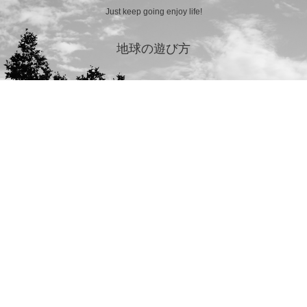
Just keep going enjoy life!
地球の遊び方