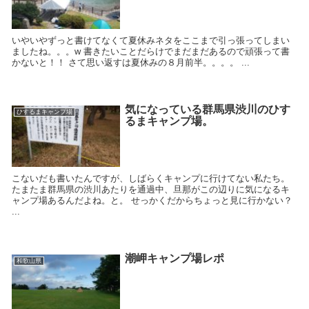
いやいやずっと書けてなくて夏休みネタをここまで引っ張ってしまい
ましたね。。。w 書きたいことだらけでまだまだあるので頑張って書
かないと！！ さて思い返すは夏休みの８月前半。。。。 ...
気になっている群馬県渋川のひす
ひするまキャンプ場
るまキャンプ場。
こないだも書いたんですが、しばらくキャンプに行けてない私たち。
たまたま群馬県の渋川あたりを通過中、旦那がこの辺りに気になるキ
ャンプ場あるんだよね。と。 せっかくだからちょっと見に行かない？
...
潮岬キャンプ場レポ
和歌山県