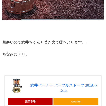
肌寒いので武井ちゃんと焚き火で暖をとります。。
ちなみに301A。
武井バーナー パープルストーブ 301Aセ
ット
楽天市場
Amazon